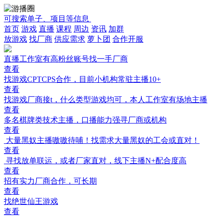
可搜索单子、项目等信息
首页
游戏
直播
课程
周边
资讯
加群
放游戏
找厂商
供应需求
萝卜团
合作开服
直播工作室有高粉丝账号找一手厂商
查看
找游戏CPTCPS合作，目前小机构常驻主播10+
查看
找游戏厂商接t，什么类型游戏均可，本人工作室有场地主播
查看
多名棋牌类技术主播，口播能力强寻厂商或机构
查看
大量黑奴主播嗷嗷待哺！找需求大量黑奴的工会或直对！
查看
寻找放单联运，或者厂家直对，线下主播N+配合度高
查看
招有实力厂商合作，可长期
查看
找绝世仙王游戏
查看