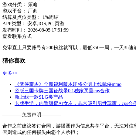
游戏分类：
策略
游戏平台：
厂商
结算及点位类型：
1%周结
APP类型：
安卓,IOS,PC,页游
发布时间：
2026-08-05 17:51:59
查看联系方式
免审直上只要账号有200粉丝就可以，最低350一周，一天3h
猜你喜欢
更多>>
《武侠豪杰》全新福利版本即将公测上线武侠mmo
竖版三国卡牌三国征战录0.1独家买量cps合作
新上线一款SLG类产品
卡牌手游，内置甜蜜AI女友，非常吸引男性玩家，cps合
————
免责声明
————
合作之前建议签订合同，游播圈作为信息共享平台，无法对信
否则造成的任何损失由您个人承担；