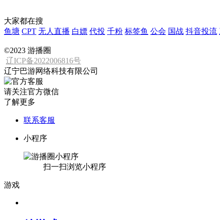
大家都在搜
鱼塘
CPT
无人直播
白嫖
代投
千粉
标签鱼
公会
国战
抖音投流
©2023 游播圈
辽ICP备2022006816号
辽宁巴游网络科技有限公司
请关注官方微信
了解更多
联系客服
小程序
扫一扫浏览小程序
游戏