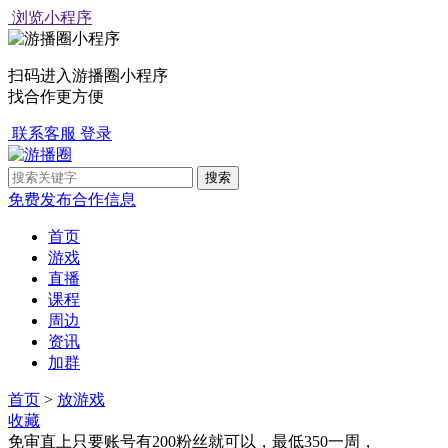
浏览小程序
扫码进入游播圈小程序
找合作更方便
联系客服
登录
免费发布合作信息
首页
游戏
直播
课程
周边
资讯
加群
首页
>
放游戏
收藏
免审直上只要账号有200粉丝就可以，最低350一周，