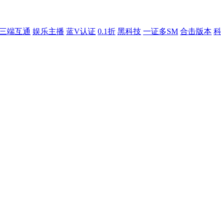
三端互通
娱乐主播
蓝V认证
0.1折
黑科技
一证多SM
合击版本