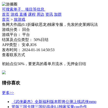
可搜索单子、项目等信息
首页
游戏
直播
课程
周边
资讯
加群
首页
>
放游戏
鱼网大作战(0.1折爆砍恶龙)独家专服，先发的史莱姆玩法
游戏分类：
回合
游戏平台：
平台
结算及点位类型：
50%日结
APP类型：
安卓,IOS
发布时间：
2024-01-16 14:50:53
查看联系方式
初始点位50%，要更高的看单月流水，无押金日结
猜你喜欢
更多>>
《武侠豪杰》全新福利版本即将公测上线武侠mmo
竖版三国卡牌三国征战录0.1独家买量cps合作