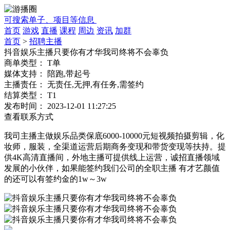
可搜索单子、项目等信息
首页
游戏
直播
课程
周边
资讯
加群
首页
>
招聘主播
抖音娱乐主播只要你有才华我司终将不会辜负
商单类型：
T单
媒体支持：
陪跑,带起号
主播责任：
无责任,无押,有任务,需签约
结算类型：
T1
发布时间：
2023-12-01 11:27:25
查看联系方式
我司主播主做娱乐品类保底6000-10000元短视频拍摄剪辑，化
妆师，服装，全渠道运营后期商务变现和带货变现等扶持。提
供4K高清直播间，外地主播可提供线上运营，诚招直播领域
发展的小伙伴，如果能签约我们公司的全职主播 有才艺颜值
的还可以有签约金的1w～3w